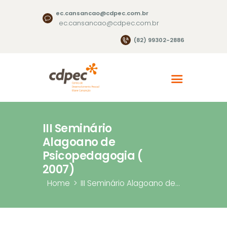
ec.cansancao@cdpec.com.br
ec.cansancao@cdpec.com.br
(82) 99302-2886
III Seminário
Alagoano de
Psicopedagogia (
2007)
Home
III Seminário Alagoano de...