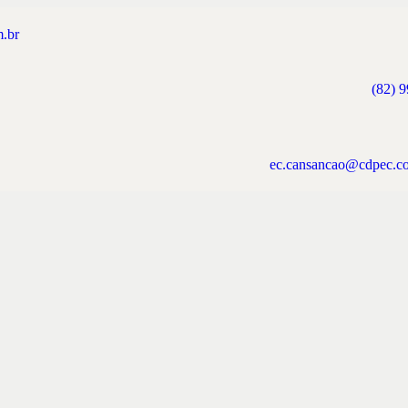
.br
(82) 
ec.cansancao@cdpec.c