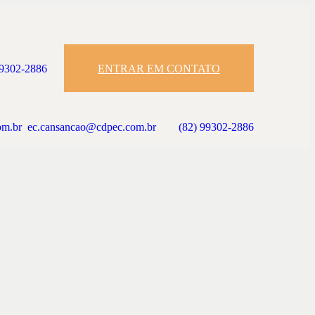
99302-2886
ENTRAR EM CONTATO
om.br
ec.cansancao@cdpec.com.br
(82) 99302-2886