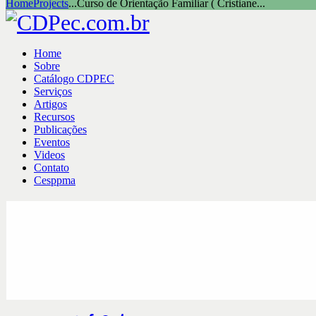
Home
Projects
...
Curso de Orientação Familiar ( Cristiane...
Home
Sobre
Catálogo CDPEC
Serviços
Artigos
Recursos
Publicações
Eventos
Videos
Contato
Cesppma