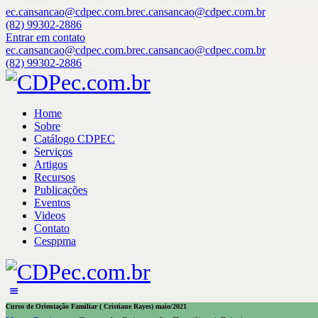
ec.cansancao@cdpec.com.br
ec.cansancao@cdpec.com.br
(82) 99302-2886
Entrar em contato
ec.cansancao@cdpec.com.br
ec.cansancao@cdpec.com.br
(82) 99302-2886
Home
Sobre
Catálogo CDPEC
Serviços
Artigos
Recursos
Publicações
Eventos
Videos
Contato
Cesppma
Curso de Orientação Familiar ( Cristiane Rayes) maio/2021